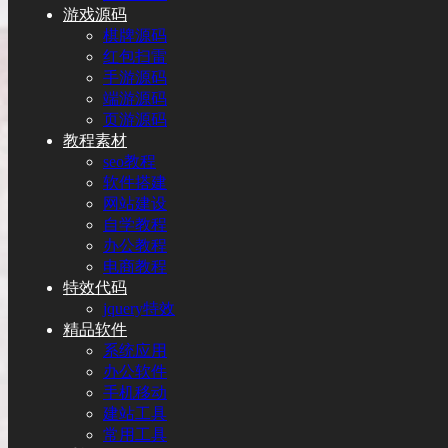
游戏源码
棋牌源码
红包扫雷
手游源码
端游源码
页游源码
教程素材
seo教程
软件搭建
网站建设
自学教程
办公教程
电商教程
特效代码
jquery特效
精品软件
系统应用
办公软件
手机移动
建站工具
常用工具