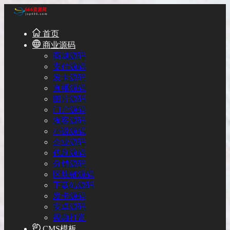
首页
商业源码
商城源码
支付源码
发卡源码
直播源码
图片源码
门户源码
淘客源码
小说源码
企业源码
代刷源码
分销源码
区块链源码
下载站源码
发卡源码
安卓源码
视频打赏
CMS模板