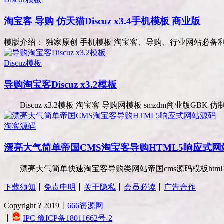
淘宝客 导购 仿天猫Discuz x3.4手机模板 商业版
模版介绍： 独家原创 手机模板 淘宝客、导购、行业网站必备利器
Discuz模板
导购淘宝客Discuz x3.2模板
Discuz x3.2模板 淘宝客 导购网模板 smzdm商业版GBK 仿制地址：h
淘客源码
漂亮大气简单帝国CMS淘宝客导购HTML5响应式网
漂亮大气简单快速淘宝客导购类网站帝国cms源码模板html5响
下载须知
丨
免责申明
丨
关于隐私
丨
会员必读
丨
广告合作
Copyright ? 2019丨
666资源网
丨
IPC 豫ICP备18011662号-2