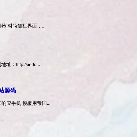
!时尚侧栏界面，...
ttp://addo...
站源码
应手机 模板用帝国...