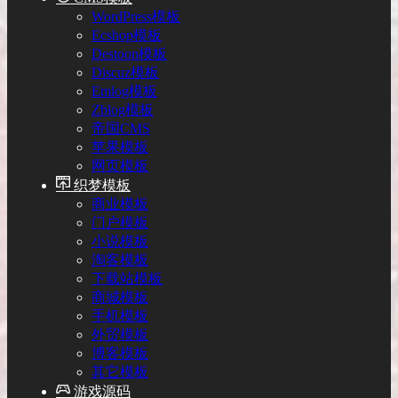
WordPress模板
Ecshop模板
Destoon模板
Discuz模板
Emlog模板
Zblog模板
帝国CMS
苹果模板
网页模板
织梦模板
商业模板
门户模板
小说模板
淘客模板
下载站模板
商城模板
手机模板
外贸模板
博客模板
其它模板
游戏源码