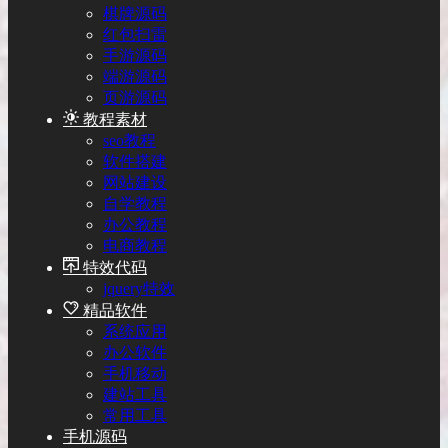
棋牌源码
红包扫雷
手游源码
端游源码
页游源码
教程素材
seo教程
软件搭建
网站建设
自学教程
办公教程
电商教程
特效代码
jquery特效
精品软件
系统应用
办公软件
手机移动
建站工具
常用工具
手机源码