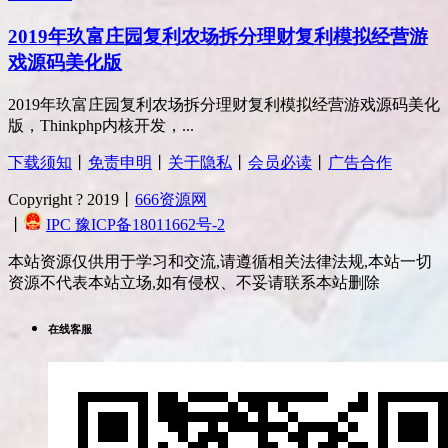
2019年玖富庄园复利农场拆分理财复利模拟经营游
戏源码美化版
2019年玖富庄园复利农场拆分理财复利模拟经营游戏源码美化
版，Thinkphp内核开发，...
下载须知
丨
免责申明
丨
关于隐私
丨
会员必读
丨
广告合作
Copyright ? 2019丨
666资源网
丨
IPC 豫ICP备18011662号-2
本站资源仅供用于学习和交流,请遵循相关法律法规,本站一切
资源不代表本站立场,如有侵权、不妥请联系本站删除
在线客服