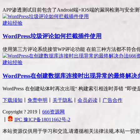
APP渗透测试目前包含了Android端+IOS端的漏洞检测与安全
建站经验
WordPress垃圾评论如何拦截插件使用
使用第三方评论系统接管WP评论功能 在前三种方法都不符合你的
建站经验
WordPress在创建数据库连接时出现异常的最终解决
WordPress 在创建站体时再次出现“ 构建索引相连时弄错 ”即使是Wo
下载须知
丨
免责申明
丨
关于隐私
丨
会员必读
丨
广告合作
Copyright ? 2019丨
666资源网
丨
IPC 豫ICP备18011662号-2
本站资源仅供用于学习和交流,请遵循相关法律法规,本站一切