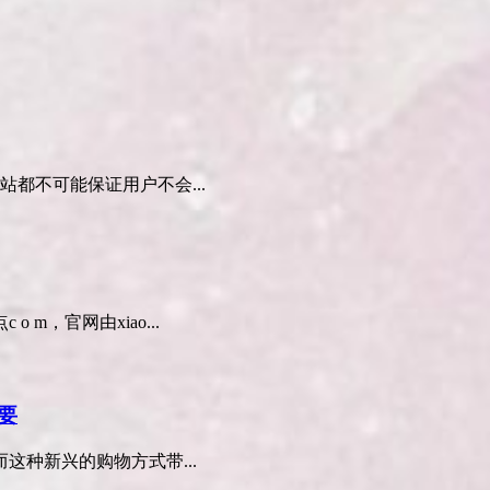
都不可能保证用户不会...
m，官网由xiao...
要
种新兴的购物方式带...