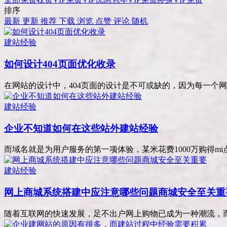
排序
最新
更新
推荐
下载
浏览
点赞
评论
随机
建站经验
如何设计404页面优化收录
在网站的设计中，404页面的设计是不可或缺的，因为每一个网站
建站经验
企业不知道如何在这些站外建站经验
而域名就是为用户服务的第一项体验，某米花费1000万购得mi点c o 
建站经验
网上商城系统搭建中应注意哪些问题商城安全至关重
随着互联网的快速发展，足不出户网上购物已成为一种潮流，而这