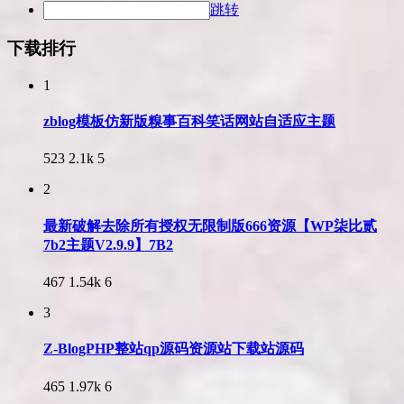
跳转
下载排行
1
zblog模板仿新版糗事百科笑话网站自适应主题
523
2.1k
5
2
最新破解去除所有授权无限制版666资源【WP柒比贰
7b2主题V2.9.9】7B2
467
1.54k
6
3
Z-BlogPHP整站qp源码资源站下载站源码
465
1.97k
6