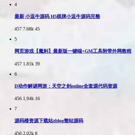
4
最新 小逗牛源码 H5棋牌小逗牛源码完整
457
7.68k
45
5
网页游戏【魔刹】最新版一键端+GM工具附带外网教程
457
1.81k
39
6
D动作解谜网游：天空之剑online全套源代码资源
456
1.94k
16
7
源码楼资源下载站zblog整站源码
456
2.02k
8