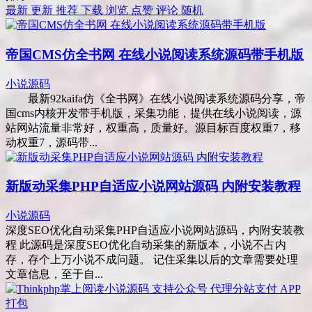
最新
更新
推荐
下载
浏览
点赞
评论
随机
帝国CMS仿全书网 在线小说阅读系统源码带手机版
小说源码
最新92kaifa仿《全书网》在线小说阅读系统源码分享，帝
国cms内核开发带手机版，采集功能，提供在线小说阅读，源
站网站流量非常好，权重高，质量好。源目标百度权重7，移
动权重7，源码带...
新版动采集PHP自适应小说网站源码 内附安装教程
小说源码
深度SEO优化自动采集PHP自适应小说网站源码，内附安装教
程 此源码是深度SEO优化自动采集的新版本，小说不占内
存，存个上万小说不成问题。 记住采集以后的文章需要处理
文章信息，至于自...