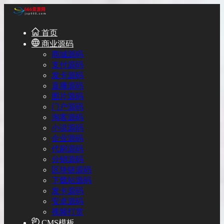
首页
商业源码
商城源码
支付源码
发卡源码
直播源码
图片源码
门户源码
淘客源码
小说源码
企业源码
代刷源码
分销源码
区块链源码
下载站源码
发卡源码
安卓源码
视频打赏
CMS模板