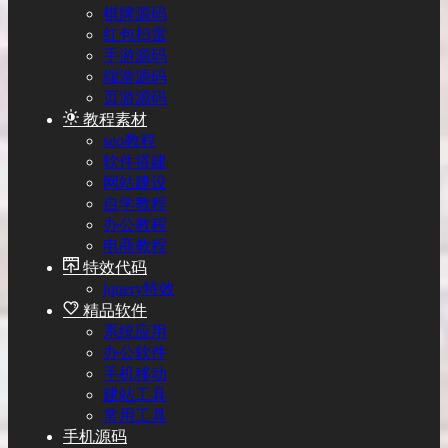
棋牌源码
红包扫雷
手游源码
端游源码
页游源码
教程素材
seo教程
软件搭建
网站建设
自学教程
办公教程
电商教程
特效代码
jquery特效
精品软件
系统应用
办公软件
手机移动
建站工具
常用工具
手机源码