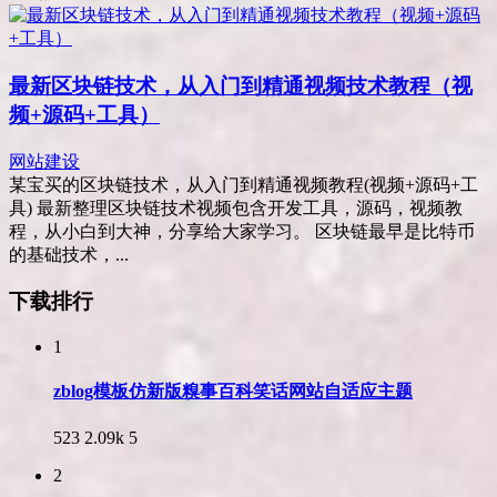
最新区块链技术，从入门到精通视频技术教程（视
频+源码+工具）
网站建设
某宝买的区块链技术，从入门到精通视频教程(视频+源码+工
具) 最新整理区块链技术视频包含开发工具，源码，视频教
程，从小白到大神，分享给大家学习。 区块链最早是比特币
的基础技术，...
下载排行
1
zblog模板仿新版糗事百科笑话网站自适应主题
523
2.09k
5
2