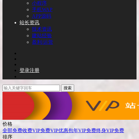
小程序
手机WAP
APP源码
站长资讯
技术资讯
建站经验
盈利/运营
登录
注册
搜索
价格
全部
免费
收费
VIP免费
VIP优惠
包年VIP免费
终身VIP免费
排序