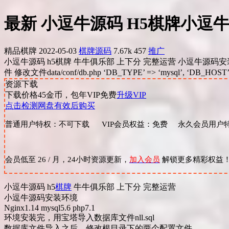
最新 小逗牛源码 H5棋牌小逗
精品棋牌
2022-05-03
棋牌源码
7.67k
457
推广
小逗牛源码 h5棋牌 牛牛俱乐部 上下分 完整运营 小逗牛源码安装环境 
件 修改文件data/conf/db.php ‘DB_TYPE’ => ‘mysql’, ‘DB_HOST’ 
资源下载
下载价格
45
金币，包年VIP免费
升级VIP
点击检测网盘有效后购买
普通用户特权：不可下载 VIP会员权益：免费 永久会员用户特
会员低至 26 / 月，24小时资源更新，
加入会员
解锁更多精彩权益
小逗牛源码 h5
棋牌
牛牛俱乐部 上下分 完整运营
小逗牛源码安装环境
Nginx1.14 mysql5.6 php7.1
环境安装完，用宝塔导入数据库文件nll.sql
数据库文件导入之后，修改根目录下的两个配置文件