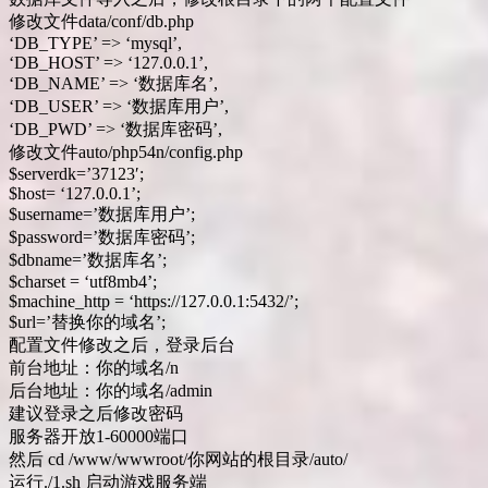
修改文件data/conf/db.php
‘DB_TYPE’ => ‘mysql’,
‘DB_HOST’ => ‘127.0.0.1’,
‘DB_NAME’ => ‘数据库名’,
‘DB_USER’ => ‘数据库用户’,
‘DB_PWD’ => ‘数据库密码’,
修改文件auto/php54n/config.php
$serverdk=’37123′;
$host= ‘127.0.0.1’;
$username=’数据库用户’;
$password=’数据库密码’;
$dbname=’数据库名’;
$charset = ‘utf8mb4’;
$machine_http = ‘https://127.0.0.1:5432/’;
$url=’替换你的域名’;
配置文件修改之后，登录后台
前台地址：你的域名/n
后台地址：你的域名/admin
建议登录之后修改密码
服务器开放1-60000端口
然后 cd /www/wwwroot/你网站的根目录/auto/
运行./1.sh 启动游戏服务端