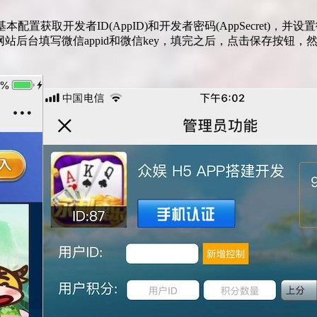
开发—–>基本配置获取开发者ID(AppID)和开发者密码(AppSecr
写微信appid和微信key，填完之后，点击保存按钮，然后再点击微信a