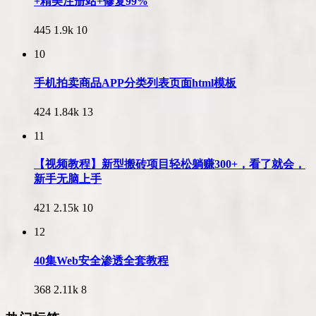
+精美注册站+修复99%
445
1.9k
10
10
手机拍卖商品APP分类列表页面html模板
424
1.84k
13
11
【视频教程】新型搬砖项目轻松躺赚300+，看了就会，
新手无脑上手
421
2.15k
10
12
40集Web安全渗透全套教程
368
2.11k
8