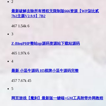
2
最新破解去除所有授权无限制版666资源【WP柒比贰
7b2主题V2.9.9】7B2
467
1.54k
6
3
Z-BlogPHP整站qp源码资源站下载站源码
465
1.97k
6
4
最新 小逗牛源码 H5棋牌小逗牛源码完整
457
7.67k
45
5
网页游戏【魔刹】最新版一键端+GM工具附带外网教程