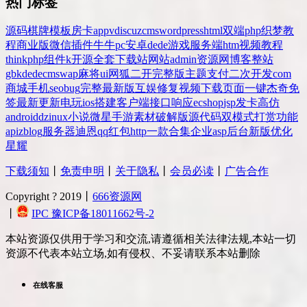
热门标签
源码
棋牌
模板
房卡
app
v
discuz
cms
wordpress
html
双端
php
织梦
教
程
商业版
微信
插件
牛牛
pc
安卓
dede
游戏
服务端
htm
视频教程
thinkphp
组件
k
开源
全套
下载站
网站
admin
资源网
博客
整站
gbk
dedecms
wap
麻将
ui
网狐
二开
完整版
主题
支付
二次开发
com
商城
手机
seo
bug
完整
最新版
互娱
修复
视频
下载
页面
一键
杰奇
免
签
最新更新
电玩
ios
搭建
客户端
接口
响应
ecshop
jsp
发卡
高仿
android
dz
inux
小说
微星
手游
素材
破解版
源代码
双模式
打赏
功能
api
zblog
服务器
迪恩
qq
红包
http
一款
合集
企业
asp
后台
新版
优化
星耀
下载须知
丨
免责申明
丨
关于隐私
丨
会员必读
丨
广告合作
Copyright ? 2019丨
666资源网
丨
IPC 豫ICP备18011662号-2
本站资源仅供用于学习和交流,请遵循相关法律法规,本站一切
资源不代表本站立场,如有侵权、不妥请联系本站删除
在线客服