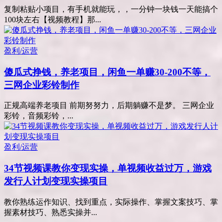
复制粘贴小项目，有手机就能玩，，一分钟一块钱一天能搞个
100块左右【视频教程】那...
盈利/运营
傻瓜式挣钱，养老项目，闲鱼一单赚30-200不等，
三网企业彩铃制作
正规高端养老项目 前期努努力，后期躺赚不是梦。 三网企业
彩铃，音频彩铃，...
盈利/运营
34节视频课教你变现实操，单视频收益过万，游戏
发行人计划变现实操项目
教你熟练运作知识、找到重点，实际操作、掌握文案技巧、掌
握素材技巧、熟悉实操并...