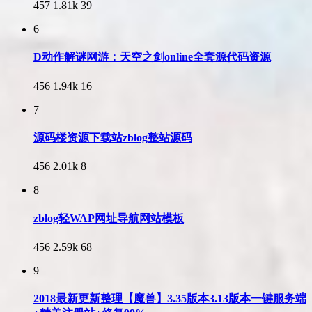
457
1.81k
39
6
D动作解谜网游：天空之剑online全套源代码资源
456
1.94k
16
7
源码楼资源下载站zblog整站源码
456
2.01k
8
8
zblog轻WAP网址导航网站模板
456
2.59k
68
9
2018最新更新整理【魔兽】3.35版本3.13版本一键服务端