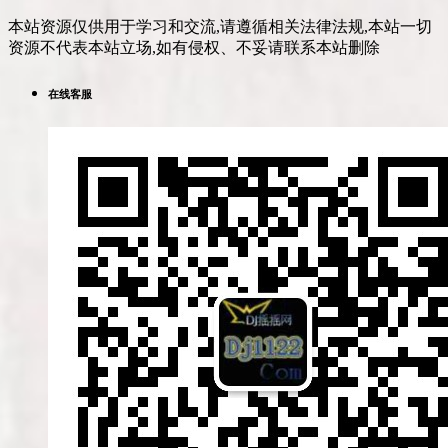
本站资源仅供用于学习和交流,请遵循相关法律法规,本站一切
资源不代表本站立场,如有侵权、不妥请联系本站删除
在线客服