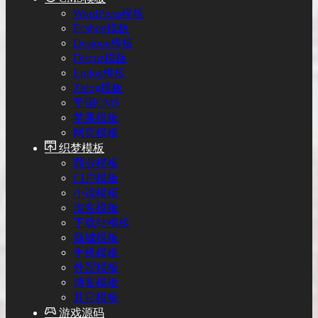
WordPress模板
Ecshop模板
Destoon模板
Discuz模板
Emlog模板
Zblog模板
帝国CMS
苹果模板
网页模板
织梦模板
商业模板
门户模板
小说模板
淘客模板
下载站模板
商城模板
手机模板
外贸模板
博客模板
其它模板
游戏源码