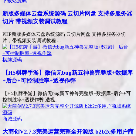
下载站源码
新版多媒体云盘系统源码 云切片网盘 支持多服务器
切片 带视频安装调试教程
PHP新版多媒体云盘系统源码 云切片网盘 支持多服务器切
片，带视频安装调试教程 ...
棋牌源码
【H5棋牌手游】微信无bug新五神兽完整版+数据库
+后台+可控制胜率+透视作弊
【H5棋牌手游】微信无bug新五神兽完整版+数据库+后台+可
控制胜率+透视作弊 透视...
商城源码
大商创V2.7.3完美运营完整全开源版 b2b2c多用户商