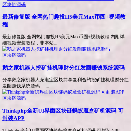
区块链源码
最新修复版 全网热门趣投H5美元Max币圈+视频教
程
最新修复版 全网热门趣投H5美元Max币圈+视频教程 内附详
细视频安装教程，非本站...
区块链源码
鹅之家机器人挖矿挂机理财分红发圈赚钱系统源码
分享鹅之家机器人充电宝区块共享复利合约挖矿挂机理财分红
发圈赚钱系统源码 ...
区块链源码
Thinkphp全新UI界面区块链蚂蚁魔盒矿机源码 可
封装APP
Thinkphp全新UI界面区块链蚂蚁魔盒矿机源码 可封装APP，