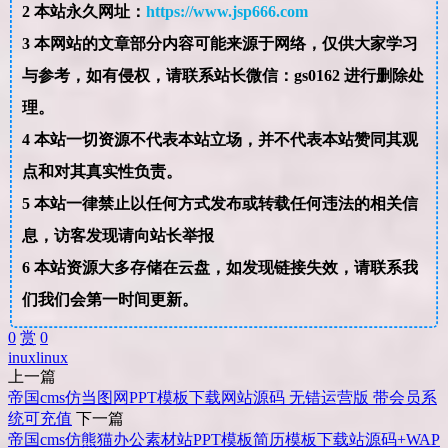
2
本站永久网址：
https://www.jsp666.com
3
本网站的文章部分内容可能来源于网络，仅供大家学习
与参考，如有侵权，请联系站长微信：gs0162 进行删除处
理。
4
本站一切资源不代表本站立场，并不代表本站赞同其观
点和对其真实性负责。
5
本站一律禁止以任何方式发布或转载任何违法的相关信
息，访客发现请向站长举报
6
本站资源大多存储在云盘，如发现链接失效，请联系我
们我们会第一时间更新。
0
赏
0
inux
linux
上一篇
帝国cms仿当图网PPT模板下载网站源码 无错运营版 带会员系
统可充值
下一篇
帝国cms仿熊猫办公素材站PPT模板简历模板下载站源码+WAP