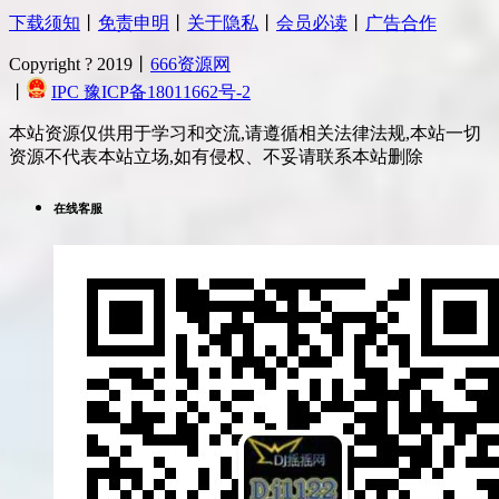
下载须知
丨
免责申明
丨
关于隐私
丨
会员必读
丨
广告合作
Copyright ? 2019丨
666资源网
丨
IPC 豫ICP备18011662号-2
本站资源仅供用于学习和交流,请遵循相关法律法规,本站一切
资源不代表本站立场,如有侵权、不妥请联系本站删除
在线客服