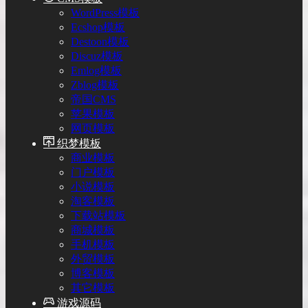
WordPress模板
Ecshop模板
Destoon模板
Discuz模板
Emlog模板
Zblog模板
帝国CMS
苹果模板
网页模板
织梦模板
商业模板
门户模板
小说模板
淘客模板
下载站模板
商城模板
手机模板
外贸模板
博客模板
其它模板
游戏源码