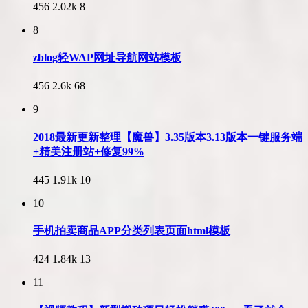
456
2.02k
8
8
zblog轻WAP网址导航网站模板
456
2.6k
68
9
2018最新更新整理【魔兽】3.35版本3.13版本一键服务端
+精美注册站+修复99%
445
1.91k
10
10
手机拍卖商品APP分类列表页面html模板
424
1.84k
13
11