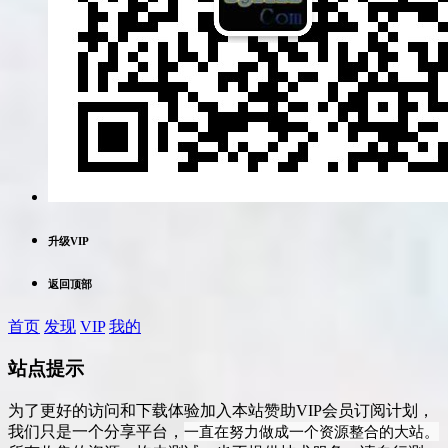
升级VIP
返回顶部
首页
发现
VIP
我的
站点提示
为了更好的访问和下载体验加入本站赞助VIP会员订阅计划，
一直在努力做成一个资源整合的大站。
我们只是一个分享平台，