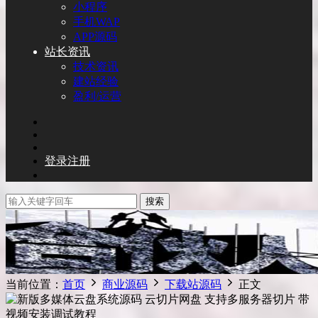
小程序
手机WAP
APP源码
站长资讯
技术资讯
建站经验
盈利/运营
登录
注册
搜索
当前位置：
首页
商业源码
下载站源码
正文