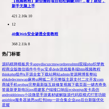
【视频教程】新型搬砖项目轻松躺赚300+，看了就会，
新手无脑上手
421
2.16k
10
12
40集Web安全渗透全套教程
368
2.11k
8
热门标签
源码
棋牌
模板
房卡
app
v
discuz
cms
wordpress
html
双端
php
织梦
教
程
商业版
微信
插件
牛牛
pc
安卓
dede
游戏
服务端
htm
视频教程
thinkphp
组件
k
开源
全套
下载站
网站
admin
资源网
博客
整站
gbk
dedecms
wap
麻将
ui
网狐
二开
完整版
主题
支付
二次开发
com
商城
手机
seo
bug
完整
最新版
互娱
修复
视频
下载
页面
一键
杰奇
免
签
最新更新
电玩
ios
搭建
客户端
接口
响应
ecshop
jsp
发卡
高仿
android
dz
inux
小说
微星
手游
素材
破解版
源代码
双模式
打赏
功能
api
zblog
服务器
迪恩
qq
红包
http
一款
合集
企业
asp
后台
新版
优化
星耀