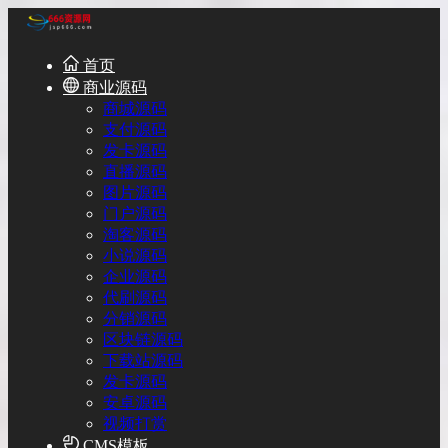
首页
商业源码
商城源码
支付源码
发卡源码
直播源码
图片源码
门户源码
淘客源码
小说源码
企业源码
代刷源码
分销源码
区块链源码
下载站源码
发卡源码
安卓源码
视频打赏
CMS模板