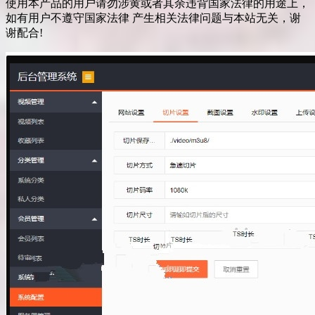
使用本产品的用户请勿涉黄或者其余违背国家法律的用途上，
如有用户不遵守国家法律 产生相关法律问题与本站无关，谢
谢配合!