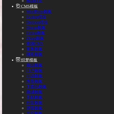
视频打赏
CMS模板
WordPress模板
Ecshop模板
Destoon模板
Discuz模板
Emlog模板
Zblog模板
帝国CMS
苹果模板
网页模板
织梦模板
商业模板
门户模板
小说模板
淘客模板
下载站模板
商城模板
手机模板
外贸模板
博客模板
其它模板