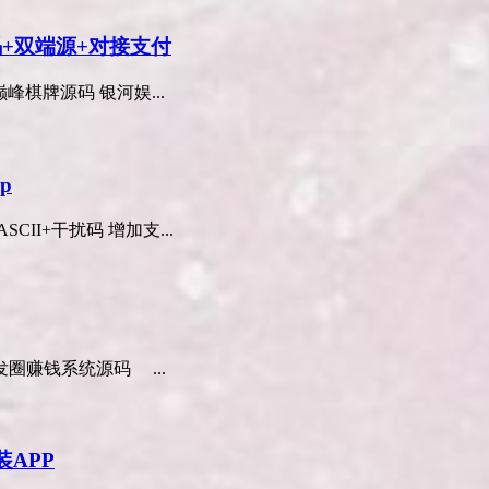
码+双端源+对接支付
棋牌源码 银河娱...
p
CII+干扰码 增加支...
圈赚钱系统源码 ...
装APP