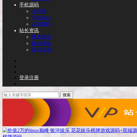
手机源码
小程序
手机WAP
APP源码
站长资讯
技术资讯
建站经验
盈利/运营
登录
注册
搜索
棋牌源码