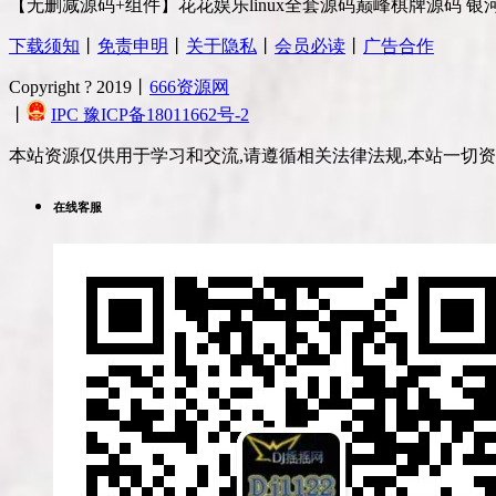
【无删减源码+组件】花花娱乐linux全套源码巅峰棋牌源码 银河
下载须知
丨
免责申明
丨
关于隐私
丨
会员必读
丨
广告合作
Copyright ? 2019丨
666资源网
丨
IPC 豫ICP备18011662号-2
本站资源仅供用于学习和交流,请遵循相关法律法规,本站一切
在线客服