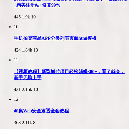
+精美注册站+修复99%
445
1.9k
10
10
手机拍卖商品APP分类列表页面html模板
424
1.84k
13
11
【视频教程】新型搬砖项目轻松躺赚300+，看了就会，
新手无脑上手
421
2.15k
10
12
40集Web安全渗透全套教程
368
2.11k
8