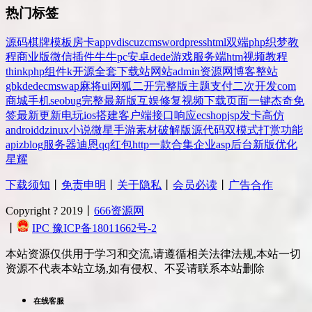
热门标签
源码
棋牌
模板
房卡
app
v
discuz
cms
wordpress
html
双端
php
织梦
教
程
商业版
微信
插件
牛牛
pc
安卓
dede
游戏
服务端
htm
视频教程
thinkphp
组件
k
开源
全套
下载站
网站
admin
资源网
博客
整站
gbk
dedecms
wap
麻将
ui
网狐
二开
完整版
主题
支付
二次开发
com
商城
手机
seo
bug
完整
最新版
互娱
修复
视频
下载
页面
一键
杰奇
免
签
最新更新
电玩
ios
搭建
客户端
接口
响应
ecshop
jsp
发卡
高仿
android
dz
inux
小说
微星
手游
素材
破解版
源代码
双模式
打赏
功能
api
zblog
服务器
迪恩
qq
红包
http
一款
合集
企业
asp
后台
新版
优化
星耀
下载须知
丨
免责申明
丨
关于隐私
丨
会员必读
丨
广告合作
Copyright ? 2019丨
666资源网
丨
IPC 豫ICP备18011662号-2
本站资源仅供用于学习和交流,请遵循相关法律法规,本站一切
资源不代表本站立场,如有侵权、不妥请联系本站删除
在线客服