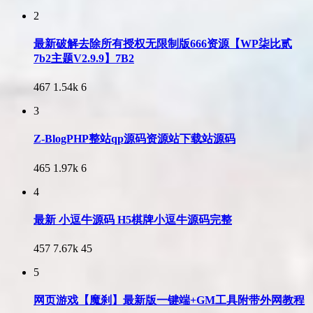
2
最新破解去除所有授权无限制版666资源【WP柒比贰
7b2主题V2.9.9】7B2
467
1.54k
6
3
Z-BlogPHP整站qp源码资源站下载站源码
465
1.97k
6
4
最新 小逗牛源码 H5棋牌小逗牛源码完整
457
7.67k
45
5
网页游戏【魔刹】最新版一键端+GM工具附带外网教程