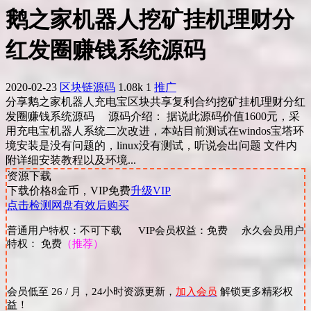
鹅之家机器人挖矿挂机理财分
红发圈赚钱系统源码
2020-02-23
区块链源码
1.08k
1
推广
分享鹅之家机器人充电宝区块共享复利合约挖矿挂机理财分红
发圈赚钱系统源码 源码介绍： 据说此源码价值1600元，采
用充电宝机器人系统二次改进，本站目前测试在windos宝塔环
境安装是没有问题的，linux没有测试，听说会出问题 文件内
附详细安装教程以及环境...
资源下载
下载价格
8
金币，VIP免费
升级VIP
点击检测网盘有效后购买
普通用户特权：不可下载 VIP会员权益：免费 永久会员用户
特权： 免费
（推荐）
会员低至 26 / 月，24小时资源更新，
加入会员
解锁更多精彩权
益！