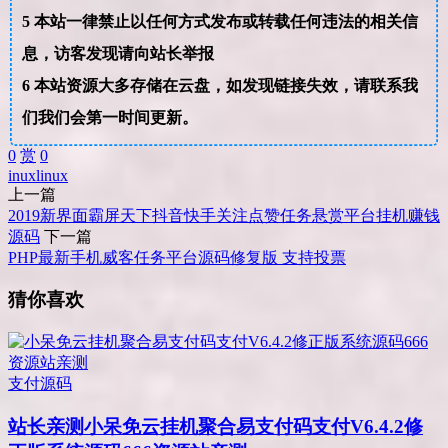
5
本站一律禁止以任何方式发布或转载任何违法的相关信
息，访客发现请向站长举报
6
本站资源大多存储在云盘，如发现链接失效，请联系我
们我们会第一时间更新。
0
赏
0
inux
linux
上一篇
2019新界面霸屏天下抖音快手关注点赞任务悬赏平台挂机赚钱
源码
下一篇
PHP最新手机威客任务平台源码修复版 支持投票
猜你喜欢
支付源码
站长亲测
小呆免云挂机聚合易支付码支付V6.4.2修