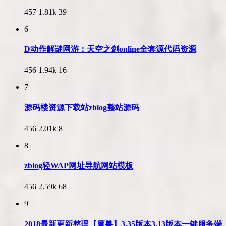
457
1.81k
39
6
D动作解谜网游：天空之剑online全套源代码资源
456
1.94k
16
7
源码楼资源下载站zblog整站源码
456
2.01k
8
8
zblog轻WAP网址导航网站模板
456
2.59k
68
9
2018最新更新整理【魔兽】3.35版本3.13版本一键服务端