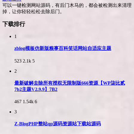
可以一键检测网站源码，有后门木马的，都会被检测出来清理
掉，让你轻轻松松去除后门。
下载排行
1
zblog模板仿新版糗事百科笑话网站自适应主题
523
2.1k
5
2
最新破解去除所有授权无限制版666资源【WP柒比贰
7b2主题V2.9.9】7B2
467
1.54k
6
3
Z-BlogPHP整站qp源码资源站下载站源码