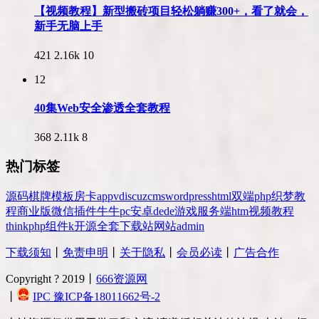
【视频教程】新型搬砖项目轻松躺赚300+，看了就会，
新手无脑上手
421
2.16k
10
12
40集Web安全渗透全套教程
368
2.11k
8
热门标签
源码
棋牌
模板
房卡
app
v
discuz
cms
wordpress
html
双端
php
织梦
教
程
商业版
微信
插件
牛牛
pc
安卓
dede
游戏
服务端
htm
视频教程
thinkphp
组件
k
开源
全套
下载站
网站
admin
下载须知
丨
免责申明
丨
关于隐私
丨
会员必读
丨
广告合作
Copyright ? 2019丨
666资源网
丨
IPC 豫ICP备18011662号-2