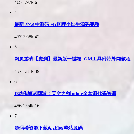
465
1.97k
6
4
最新 小逗牛源码 H5棋牌小逗牛源码完整
457
7.68k
45
5
网页游戏【魔刹】最新版一键端+GM工具附带外网教程
457
1.81k
39
6
D动作解谜网游：天空之剑online全套源代码资源
456
1.94k
16
7
源码楼资源下载站zblog整站源码