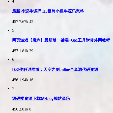
4
最新 小逗牛源码 H5棋牌小逗牛源码完整
457
7.67k
45
5
网页游戏【魔刹】最新版一键端+GM工具附带外网教程
457
1.81k
39
6
D动作解谜网游：天空之剑online全套源代码资源
456
1.94k
16
7
源码楼资源下载站zblog整站源码
456
2.01k
8