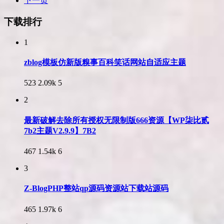
下一页
下载排行
1
zblog模板仿新版糗事百科笑话网站自适应主题
523
2.09k
5
2
最新破解去除所有授权无限制版666资源【WP柒比贰
7b2主题V2.9.9】7B2
467
1.54k
6
3
Z-BlogPHP整站qp源码资源站下载站源码
465
1.97k
6