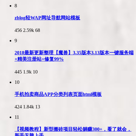
8
zblog轻WAP网址导航网站模板
456
2.59k
68
9
2018最新更新整理【魔兽】3.35版本3.13版本一键服务端
+精美注册站+修复99%
445
1.9k
10
10
手机拍卖商品APP分类列表页面html模板
424
1.84k
13
11
【视频教程】新型搬砖项目轻松躺赚300+，看了就会，
新手无脑上手