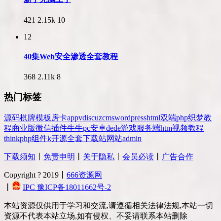
421
2.15k
10
12
40集Web安全渗透全套教程
368
2.11k
8
热门标签
源码
棋牌
模板
房卡
app
v
discuz
cms
wordpress
html
双端
php
织梦
教
程
商业版
微信
插件
牛牛
pc
安卓
dede
游戏
服务端
htm
视频教程
thinkphp
组件
k
开源
全套
下载站
网站
admin
下载须知
丨
免责申明
丨
关于隐私
丨
会员必读
丨
广告合作
Copyright ? 2019丨
666资源网
丨
IPC 豫ICP备18011662号-2
本站资源仅供用于学习和交流,请遵循相关法律法规,本站一切
资源不代表本站立场,如有侵权、不妥请联系本站删除