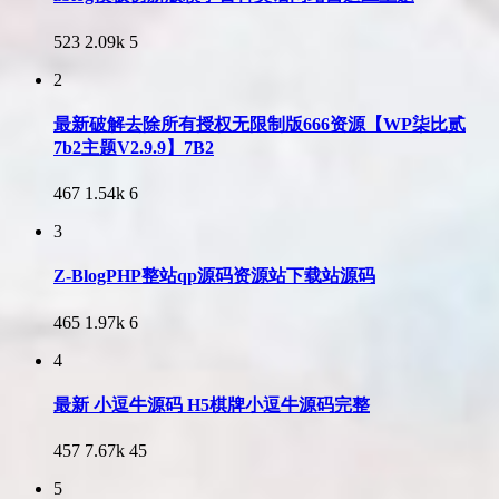
523
2.09k
5
2
最新破解去除所有授权无限制版666资源【WP柒比贰
7b2主题V2.9.9】7B2
467
1.54k
6
3
Z-BlogPHP整站qp源码资源站下载站源码
465
1.97k
6
4
最新 小逗牛源码 H5棋牌小逗牛源码完整
457
7.67k
45
5