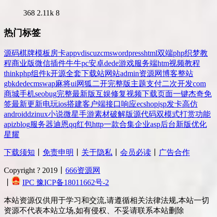
368
2.11k
8
热门标签
源码
棋牌
模板
房卡
app
v
discuz
cms
wordpress
html
双端
php
织梦
教
程
商业版
微信
插件
牛牛
pc
安卓
dede
游戏
服务端
htm
视频教程
thinkphp
组件
k
开源
全套
下载站
网站
admin
资源网
博客
整站
gbk
dedecms
wap
麻将
ui
网狐
二开
完整版
主题
支付
二次开发
com
商城
手机
seo
bug
完整
最新版
互娱
修复
视频
下载
页面
一键
杰奇
免
签
最新更新
电玩
ios
搭建
客户端
接口
响应
ecshop
jsp
发卡
高仿
android
dz
inux
小说
微星
手游
素材
破解版
源代码
双模式
打赏
功能
api
zblog
服务器
迪恩
qq
红包
http
一款
合集
企业
asp
后台
新版
优化
星耀
下载须知
丨
免责申明
丨
关于隐私
丨
会员必读
丨
广告合作
Copyright ? 2019丨
666资源网
丨
IPC 豫ICP备18011662号-2
本站资源仅供用于学习和交流,请遵循相关法律法规,本站一切
资源不代表本站立场,如有侵权、不妥请联系本站删除