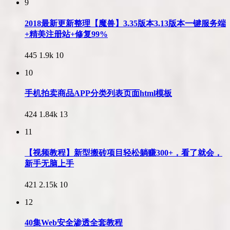
9
2018最新更新整理【魔兽】3.35版本3.13版本一键服务端
+精美注册站+修复99%
445
1.9k
10
10
手机拍卖商品APP分类列表页面html模板
424
1.84k
13
11
【视频教程】新型搬砖项目轻松躺赚300+，看了就会，
新手无脑上手
421
2.15k
10
12
40集Web安全渗透全套教程