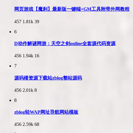
网页游戏【魔刹】最新版一键端+GM工具附带外网教程
457
1.81k
39
6
D动作解谜网游：天空之剑online全套源代码资源
456
1.94k
16
7
源码楼资源下载站zblog整站源码
456
2.01k
8
8
zblog轻WAP网址导航网站模板
456
2.59k
68