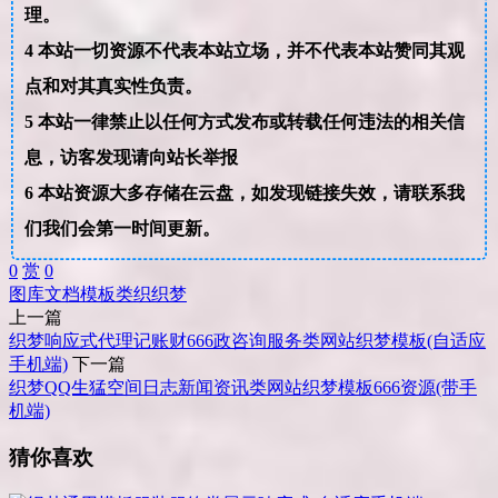
理。
4
本站一切资源不代表本站立场，并不代表本站赞同其观
点和对其真实性负责。
5
本站一律禁止以任何方式发布或转载任何违法的相关信
息，访客发现请向站长举报
6
本站资源大多存储在云盘，如发现链接失效，请联系我
们我们会第一时间更新。
0
赏
0
图库
文档
模板
类织
织梦
上一篇
织梦响应式代理记账财666政咨询服务类网站织梦模板(自适应
手机端)
下一篇
织梦QQ生猛空间日志新闻资讯类网站织梦模板666资源(带手
机端)
猜你喜欢