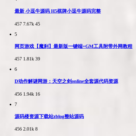
最新 小逗牛源码 H5棋牌小逗牛源码完整
457
7.67k
45
5
网页游戏【魔刹】最新版一键端+GM工具附带外网教程
457
1.81k
39
6
D动作解谜网游：天空之剑online全套源代码资源
456
1.94k
16
7
源码楼资源下载站zblog整站源码
456
2.01k
8