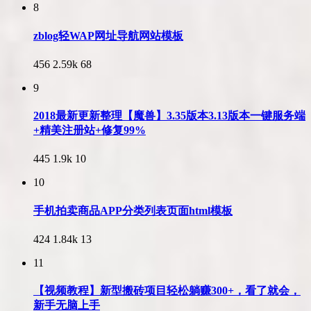
8
zblog轻WAP网址导航网站模板
456
2.59k
68
9
2018最新更新整理【魔兽】3.35版本3.13版本一键服务端
+精美注册站+修复99%
445
1.9k
10
10
手机拍卖商品APP分类列表页面html模板
424
1.84k
13
11
【视频教程】新型搬砖项目轻松躺赚300+，看了就会，
新手无脑上手