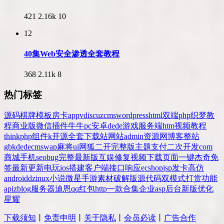
421
2.16k
10
12
40集Web安全渗透全套教程
368
2.11k
8
热门标签
源码
棋牌
模板
房卡
app
v
discuz
cms
wordpress
html
双端
php
织梦
教
程
商业版
微信
插件
牛牛
pc
安卓
dede
游戏
服务端
htm
视频教程
thinkphp
组件
k
开源
全套
下载站
网站
admin
资源网
博客
整站
gbk
dedecms
wap
麻将
ui
网狐
二开
完整版
主题
支付
二次开发
com
商城
手机
seo
bug
完整
最新版
互娱
修复
视频
下载
页面
一键
杰奇
免
签
最新更新
电玩
ios
搭建
客户端
接口
响应
ecshop
jsp
发卡
高仿
android
dz
inux
小说
微星
手游
素材
破解版
源代码
双模式
打赏
功能
api
zblog
服务器
迪恩
qq
红包
http
一款
合集
企业
asp
后台
新版
优化
星耀
下载须知
丨
免责申明
丨
关于隐私
丨
会员必读
丨
广告合作