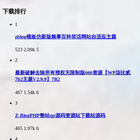
下载排行
1
zblog模板仿新版糗事百科笑话网站自适应主题
523
2.09k
5
2
最新破解去除所有授权无限制版666资源【WP柒比贰
7b2主题V2.9.9】7B2
467
1.54k
6
3
Z-BlogPHP整站qp源码资源站下载站源码
465
1.97k
6
4