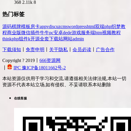
368
2.11k
8
热门标签
源码
棋牌
模板
房卡
app
v
discuz
cms
wordpress
html
双端
php
织梦
教
程
商业版
微信
插件
牛牛
pc
安卓
dede
游戏
服务端
htm
视频教程
thinkphp
组件
k
开源
全套
下载站
网站
admin
下载须知
丨
免责申明
丨
关于隐私
丨
会员必读
丨
广告合作
Copyright ? 2019丨
666资源网
丨
IPC 豫ICP备18011662号-2
本站资源仅供用于学习和交流,请遵循相关法律法规,本站一切
资源不代表本站立场,如有侵权、不妥请联系本站删除
在线客服