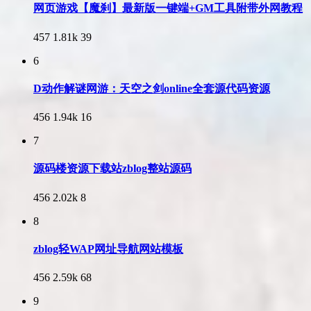
网页游戏【魔刹】最新版一键端+GM工具附带外网教程
457
1.81k
39
6
D动作解谜网游：天空之剑online全套源代码资源
456
1.94k
16
7
源码楼资源下载站zblog整站源码
456
2.02k
8
8
zblog轻WAP网址导航网站模板
456
2.59k
68
9