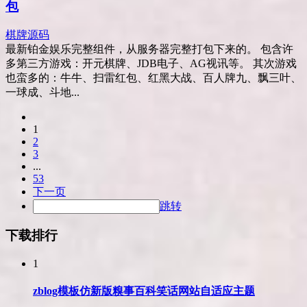
包
棋牌源码
最新铂金娱乐完整组件，从服务器完整打包下来的。 包含许
多第三方游戏：开元棋牌、JDB电子、AG视讯等。 其次游戏
也蛮多的：牛牛、扫雷红包、红黑大战、百人牌九、飘三叶、
一球成、斗地...
1
2
3
...
53
下一页
跳转
下载排行
1
zblog模板仿新版糗事百科笑话网站自适应主题