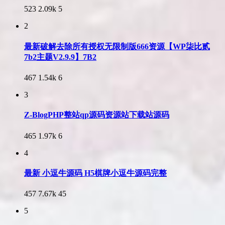
523
2.09k
5
2
最新破解去除所有授权无限制版666资源【WP柒比贰
7b2主题V2.9.9】7B2
467
1.54k
6
3
Z-BlogPHP整站qp源码资源站下载站源码
465
1.97k
6
4
最新 小逗牛源码 H5棋牌小逗牛源码完整
457
7.67k
45
5