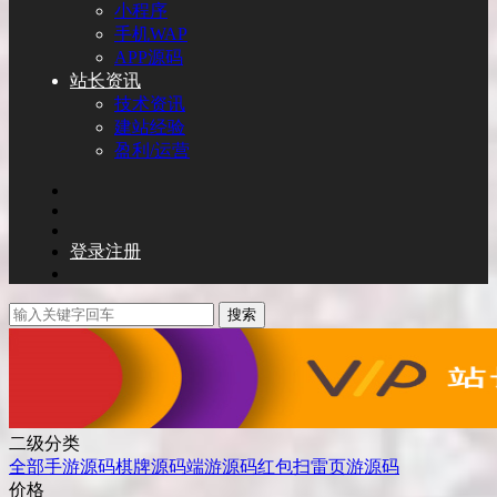
小程序
手机WAP
APP源码
站长资讯
技术资讯
建站经验
盈利/运营
登录
注册
搜索
二级分类
全部
手游源码
棋牌源码
端游源码
红包扫雷
页游源码
价格