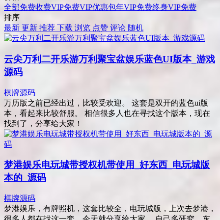
全部
免费
收费
VIP免费
VIP优惠
包年VIP免费
终身VIP免费
排序
最新
更新
推荐
下载
浏览
点赞
评论
随机
云尖万利二开乐游万利聚宝盆娱乐蓝色UI版本_游戏
源码
棋牌源码
万历版之前已经出过，比较受欢迎。 这套是双开的蓝色ui版
本，看起来比较舒服。 相信很多人也在寻找这个版本，现在
找到了，分享给大家！
梦港娱乐电玩城带授权机带使用_好东西_电玩城版
本的_源码
棋牌源码
梦港娱乐，有牌照机，这套比较全，电玩城版，上次去梦港，
很多人都在找这一套，今天就分享给大家。 自己多研究，东