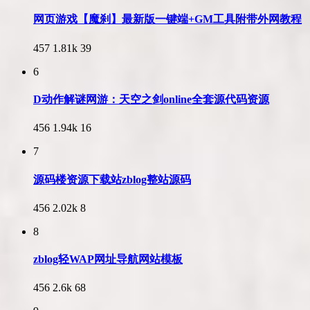
网页游戏【魔刹】最新版一键端+GM工具附带外网教程
457
1.81k
39
6
D动作解谜网游：天空之剑online全套源代码资源
456
1.94k
16
7
源码楼资源下载站zblog整站源码
456
2.02k
8
8
zblog轻WAP网址导航网站模板
456
2.6k
68