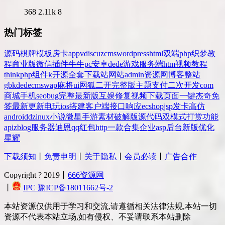
368
2.11k
8
热门标签
源码
棋牌
模板
房卡
app
v
discuz
cms
wordpress
html
双端
php
织梦
教
程
商业版
微信
插件
牛牛
pc
安卓
dede
游戏
服务端
htm
视频教程
thinkphp
组件
k
开源
全套
下载站
网站
admin
资源网
博客
整站
gbk
dedecms
wap
麻将
ui
网狐
二开
完整版
主题
支付
二次开发
com
商城
手机
seo
bug
完整
最新版
互娱
修复
视频
下载
页面
一键
杰奇
免
签
最新更新
电玩
ios
搭建
客户端
接口
响应
ecshop
jsp
发卡
高仿
android
dz
inux
小说
微星
手游
素材
破解版
源代码
双模式
打赏
功能
api
zblog
服务器
迪恩
qq
红包
http
一款
合集
企业
asp
后台
新版
优化
星耀
下载须知
丨
免责申明
丨
关于隐私
丨
会员必读
丨
广告合作
Copyright ? 2019丨
666资源网
丨
IPC 豫ICP备18011662号-2
本站资源仅供用于学习和交流,请遵循相关法律法规,本站一切
资源不代表本站立场,如有侵权、不妥请联系本站删除