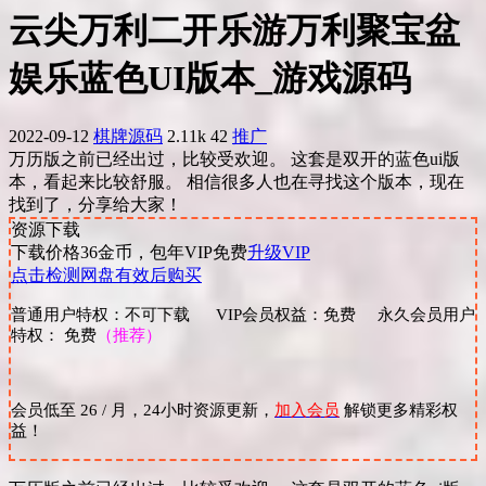
云尖万利二开乐游万利聚宝盆
娱乐蓝色UI版本_游戏源码
2022-09-12
棋牌源码
2.11k
42
推广
万历版之前已经出过，比较受欢迎。 这套是双开的蓝色ui版
本，看起来比较舒服。 相信很多人也在寻找这个版本，现在
找到了，分享给大家！
资源下载
下载价格
36
金币，包年VIP免费
升级VIP
点击检测网盘有效后购买
普通用户特权：不可下载 VIP会员权益：免费 永久会员用户
特权： 免费
（推荐）
会员低至 26 / 月，24小时资源更新，
加入会员
解锁更多精彩权
益！