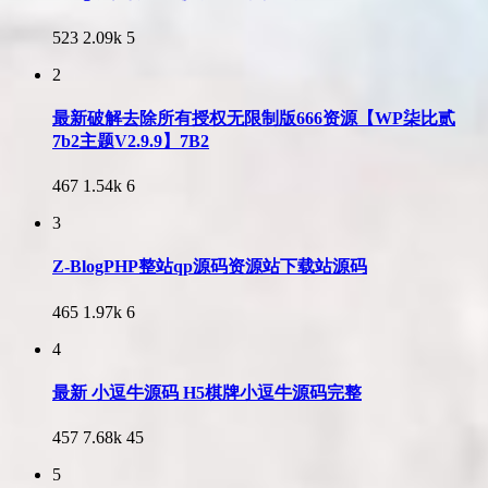
523
2.09k
5
2
最新破解去除所有授权无限制版666资源【WP柒比贰
7b2主题V2.9.9】7B2
467
1.54k
6
3
Z-BlogPHP整站qp源码资源站下载站源码
465
1.97k
6
4
最新 小逗牛源码 H5棋牌小逗牛源码完整
457
7.68k
45
5