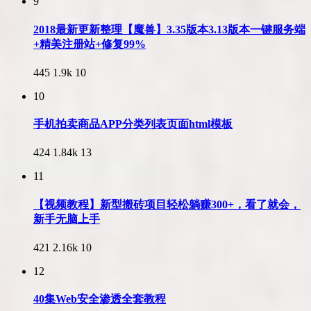
9
2018最新更新整理【魔兽】3.35版本3.13版本一键服务端
+精美注册站+修复99%
445
1.9k
10
10
手机拍卖商品APP分类列表页面html模板
424
1.84k
13
11
【视频教程】新型搬砖项目轻松躺赚300+，看了就会，
新手无脑上手
421
2.16k
10
12
40集Web安全渗透全套教程