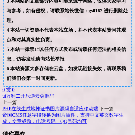
3
本网站的文章部分内容可能来源于网络，仅供大家学习
与参考，如有侵权，请联系站长微信：gs0162 进行删除处
理。
4
本站一切资源不代表本站立场，并不代表本站赞同其观
点和对其真实性负责。
5
本站一律禁止以任何方式发布或转载任何违法的相关信
息，访客发现请向站长举报
6
本站资源大多存储在云盘，如发现链接失效，请联系我
们我们会第一时间更新。
0
赏
0
ui
万利
二开乐游
云尖
源码
上一篇
PHP在线生成地摊证书图片源码自适应移动端
下一篇
帝国CMS任意字段转换为图片插件，支持中文英文数字生
成，文章标题，电话号码、QQ号码均可
猜你喜欢