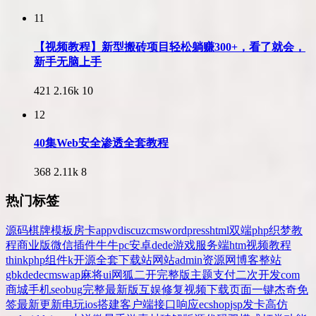
11
【视频教程】新型搬砖项目轻松躺赚300+，看了就会，
新手无脑上手
421
2.16k
10
12
40集Web安全渗透全套教程
368
2.11k
8
热门标签
源码
棋牌
模板
房卡
app
v
discuz
cms
wordpress
html
双端
php
织梦
教
程
商业版
微信
插件
牛牛
pc
安卓
dede
游戏
服务端
htm
视频教程
thinkphp
组件
k
开源
全套
下载站
网站
admin
资源网
博客
整站
gbk
dedecms
wap
麻将
ui
网狐
二开
完整版
主题
支付
二次开发
com
商城
手机
seo
bug
完整
最新版
互娱
修复
视频
下载
页面
一键
杰奇
免
签
最新更新
电玩
ios
搭建
客户端
接口
响应
ecshop
jsp
发卡
高仿