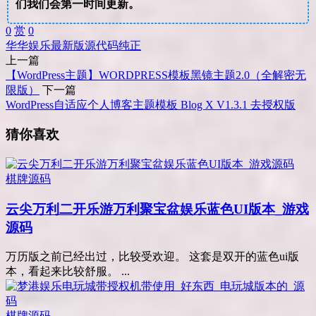
们我们会第一时间更新。
0
赏
0
华华
娱乐
最新版
源代码
纯正
上一篇
【WordPress主题】WORDPRESS模板黑镜主题2.0（全解密无
限版）
下一篇
WordPress自适应个人博客主题模板 Blog X V1.3.1 去授权版
猜你喜欢
棋牌源码
云尖万利二开乐游万利聚宝盆娱乐蓝色UI版本_游戏
源码
万历版之前已经出过，比较受欢迎。 这套是双开的蓝色ui版
本，看起来比较舒服。 ...
棋牌源码