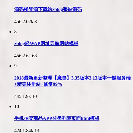
源码楼资源下载站zblog整站源码
456
2.02k
8
8
zblog轻WAP网址导航网站模板
456
2.6k
68
9
2018最新更新整理【魔兽】3.35版本3.13版本一键服务端
+精美注册站+修复99%
445
1.9k
10
10
手机拍卖商品APP分类列表页面html模板
424
1.84k
13