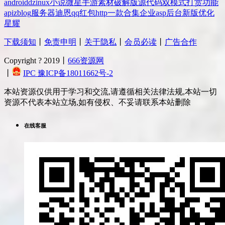
android
dz
inux
小说
微星
手游
素材
破解版
源代码
双模式
打赏
功能
api
zblog
服务器
迪恩
qq
红包
http
一款
合集
企业
asp
后台
新版
优化
星耀
下载须知
丨
免责申明
丨
关于隐私
丨
会员必读
丨
广告合作
Copyright ? 2019丨
666资源网
丨
IPC 豫ICP备18011662号-2
本站资源仅供用于学习和交流,请遵循相关法律法规,本站一切
资源不代表本站立场,如有侵权、不妥请联系本站删除
在线客服