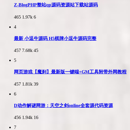
Z-BlogPHP整站qp源码资源站下载站源码
465
1.97k
6
4
最新 小逗牛源码 H5棋牌小逗牛源码完整
457
7.68k
45
5
网页游戏【魔刹】最新版一键端+GM工具附带外网教程
457
1.81k
39
6
D动作解谜网游：天空之剑online全套源代码资源
456
1.94k
16
7