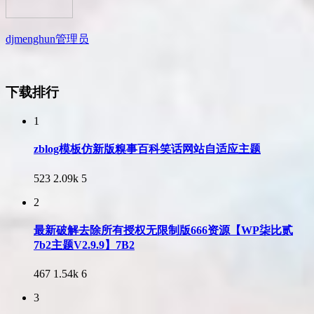
djmenghun
管理员
下载排行
1
zblog模板仿新版糗事百科笑话网站自适应主题
523
2.09k
5
2
最新破解去除所有授权无限制版666资源【WP柒比贰
7b2主题V2.9.9】7B2
467
1.54k
6
3