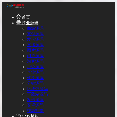
首页
商业源码
商城源码
支付源码
发卡源码
直播源码
图片源码
门户源码
淘客源码
小说源码
企业源码
代刷源码
分销源码
区块链源码
下载站源码
发卡源码
安卓源码
视频打赏
CMS模板