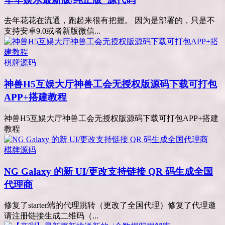
去年花花在流通，跑起来很有把握。 因为是部署的，只是不
支持安卓9.0或者新版微信...
棋牌源码
神兽H5互娱大厅神兽工会无授权版源码下载可打包
APP+搭建教程
神兽H5互娱大厅神兽工会无授权版源码下载可打包APP+搭建
教程
棋牌源码
NG Galaxy 的新 UI/更改支持链接 QR 码生成全国
代理商
修复了starter端的代理跳转（更改了全国代理）修复了代理邀
请注册链接生成二维码（...