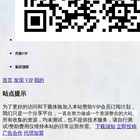
升级VIP
返回顶部
首页
发现
VIP
我的
站点提示
为了更好的访问和下载体验加入本站赞助VIP会员订阅计划，
一直在努力做成一个资源整合的大站。
我们只是一个分享平台，
所有收集的资源，均未测试，也不提供技术服务，请自行测
试!赞助费用仅维持本站的日常运营所需。
下载须知
立即投稿
广告合作
代理加盟