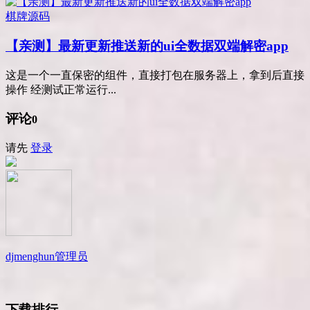
棋牌源码
【亲测】最新更新推送新的ui全数据双端解密app
这是一个一直保密的组件，直接打包在服务器上，拿到后直接
操作 经测试正常运行...
评论
0
请先
登录
djmenghun
管理员
下载排行