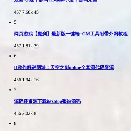
457
7.68k
45
5
网页游戏【魔刹】最新版一键端+GM工具附带外网教程
457
1.81k
39
6
D动作解谜网游：天空之剑online全套源代码资源
456
1.94k
16
7
源码楼资源下载站zblog整站源码
456
2.02k
8
8