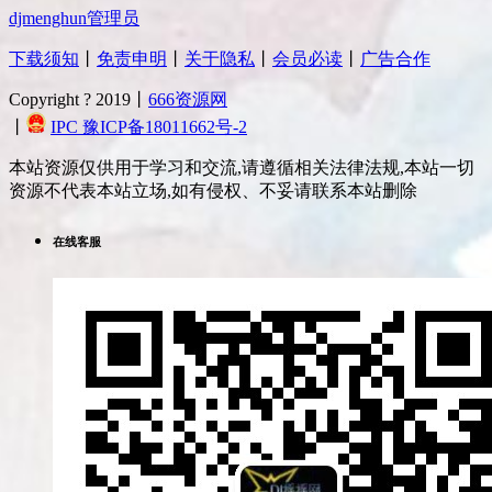
djmenghun
管理员
下载须知
丨
免责申明
丨
关于隐私
丨
会员必读
丨
广告合作
Copyright ? 2019丨
666资源网
丨
IPC 豫ICP备18011662号-2
本站资源仅供用于学习和交流,请遵循相关法律法规,本站一切
资源不代表本站立场,如有侵权、不妥请联系本站删除
在线客服