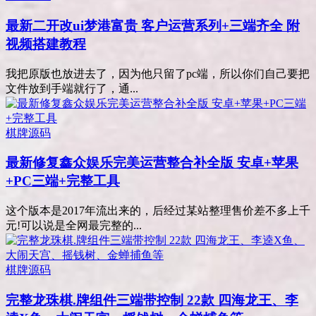
最新二开改ui梦港富贵 客户运营系列+三端齐全 附
视频搭建教程
我把原版也放进去了，因为他只留了pc端，所以你们自己要把
文件放到手端就行了，通...
棋牌源码
最新修复鑫众娱乐完美运营整合补全版 安卓+苹果
+PC三端+完整工具
这个版本是2017年流出来的，后经过某站整理售价差不多上千
元!可以说是全网最完整的...
棋牌源码
完整龙珠棋.牌组件三端带控制 22款 四海龙王、李