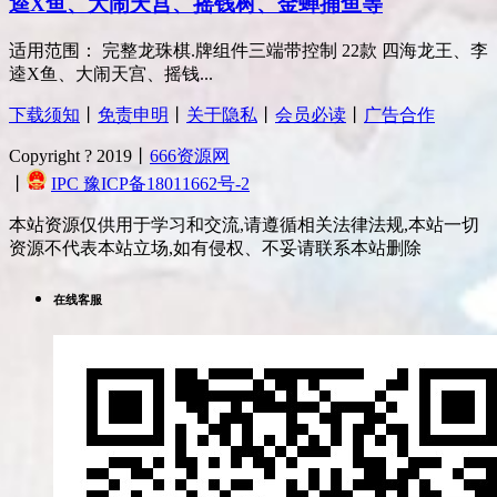
逵X鱼、大闹天宫、摇钱树、金蝉捕鱼等
适用范围： 完整龙珠棋.牌组件三端带控制 22款 四海龙王、李
逵X鱼、大闹天宫、摇钱...
下载须知
丨
免责申明
丨
关于隐私
丨
会员必读
丨
广告合作
Copyright ? 2019丨
666资源网
丨
IPC 豫ICP备18011662号-2
本站资源仅供用于学习和交流,请遵循相关法律法规,本站一切
资源不代表本站立场,如有侵权、不妥请联系本站删除
在线客服