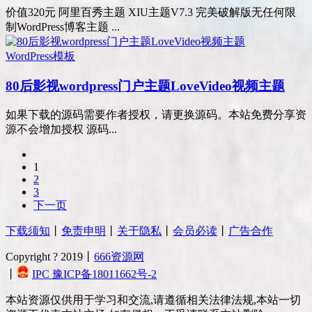
价值320元 阿里百秀主题 XIU主题V7.3 完美破解版无任何限
制WordPress博客主题 ...
WordPress模板
80后影视wordpress门户主题LoveVideo视频主题
如果下载的源码需要作者授权，请更换源码。本站免费分享资
源不会增加授权 源码...
1
2
3
下一页
下载须知
丨
免责申明
丨
关于隐私
丨
会员必读
丨
广告合作
Copyright ? 2019丨
666资源网
丨
IPC 豫ICP备18011662号-2
本站资源仅供用于学习和交流,请遵循相关法律法规,本站一切