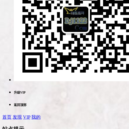
升级VIP
返回顶部
首页
发现
VIP
我的