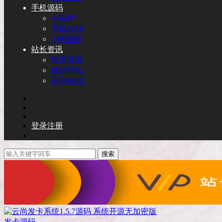
手机源码
小程序
手机WAP
APP源码
站长资讯
技术资讯
建站经验
盈利/运营
登录
注册
搜索
发卡源码