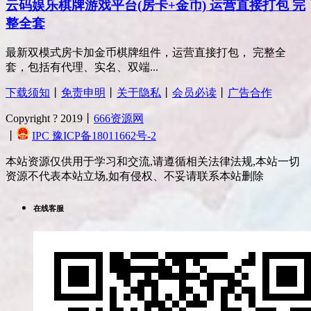
云码娱乐棋牌游戏平台(房卡+金币) 运营直接打包 完
整全套
最新双模式房卡加金币棋牌组件，运营直接打包， 完整全
套，包括有代理、实名、双端...
下载须知
丨
免责申明
丨
关于隐私
丨
会员必读
丨
广告合作
Copyright ? 2019丨
666资源网
丨
IPC 豫ICP备18011662号-2
本站资源仅供用于学习和交流,请遵循相关法律法规,本站一切
资源不代表本站立场,如有侵权、不妥请联系本站删除
在线客服