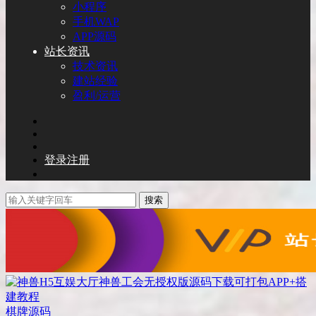
小程序
手机WAP
APP源码
站长资讯
技术资讯
建站经验
盈利/运营
登录
注册
搜索
棋牌源码