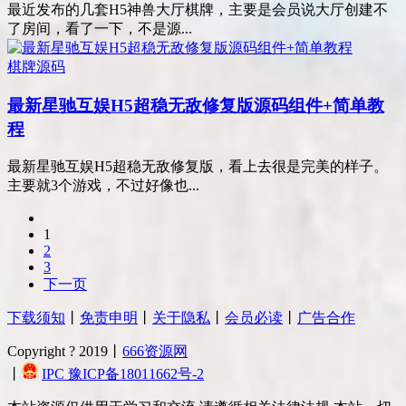
最近发布的几套H5神兽大厅棋牌，主要是会员说大厅创建不
了房间，看了一下，不是源...
棋牌源码
最新星驰互娱H5超稳无敌修复版源码组件+简单教
程
最新星驰互娱H5超稳无敌修复版，看上去很是完美的样子。
主要就3个游戏，不过好像也...
1
2
3
下一页
下载须知
丨
免责申明
丨
关于隐私
丨
会员必读
丨
广告合作
Copyright ? 2019丨
666资源网
丨
IPC 豫ICP备18011662号-2