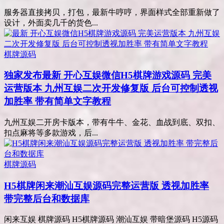
服务器直接拷贝，打包，最新牛哼哼，界面样式全部重新做了
设计，外面卖几千的货色...
棋牌源码
独家发布
最新 开心互娱微信H5棋牌游戏源码 完美
运营版本 九州互娱二次开发修复版 后台可控制透视
加胜率 带有简单文字教程
九州互娱二开房卡版本，带有牛牛、金花、血战到底、双扣、
扣点麻将等多款游戏，后...
棋牌源码
H5棋牌闲来潮汕互娱源码完整运营版 透视加胜率
带完整后台和数据库
闲来互娱 棋牌源码 H5棋牌源码 潮汕互娱 带暗堡源码 H5源码