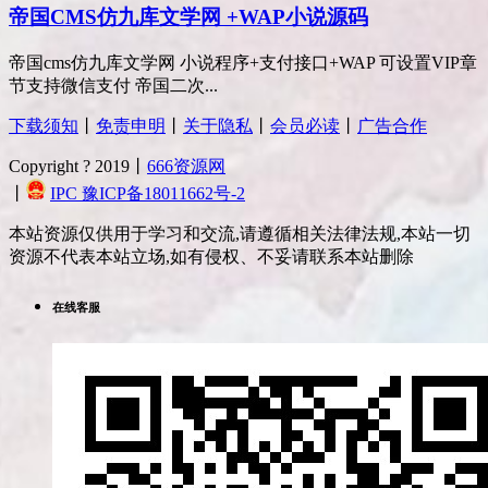
帝国CMS仿九库文学网 +WAP小说源码
帝国cms仿九库文学网 小说程序+支付接口+WAP 可设置VIP章
节支持微信支付 帝国二次...
下载须知
丨
免责申明
丨
关于隐私
丨
会员必读
丨
广告合作
Copyright ? 2019丨
666资源网
丨
IPC 豫ICP备18011662号-2
本站资源仅供用于学习和交流,请遵循相关法律法规,本站一切
资源不代表本站立场,如有侵权、不妥请联系本站删除
在线客服