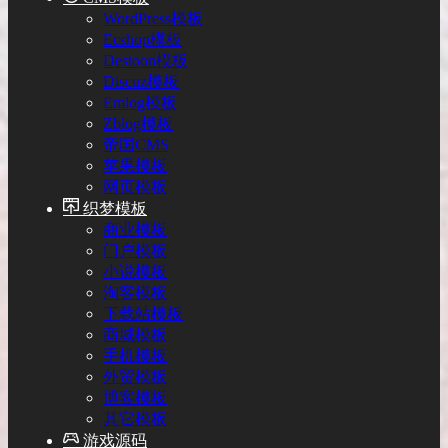
WordPress模板
Ecshop模板
Destoon模板
Discuz模板
Emlog模板
Zblog模板
帝国CMS
苹果模板
网页模板
织梦模板
商业模板
门户模板
小说模板
淘客模板
下载站模板
商城模板
手机模板
外贸模板
博客模板
其它模板
游戏源码