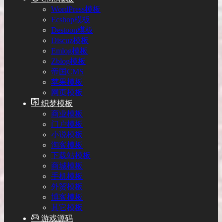
WordPress模板
Ecshop模板
Destoon模板
Discuz模板
Emlog模板
Zblog模板
帝国CMS
苹果模板
网页模板
织梦模板
商业模板
门户模板
小说模板
淘客模板
下载站模板
商城模板
手机模板
外贸模板
博客模板
其它模板
游戏源码