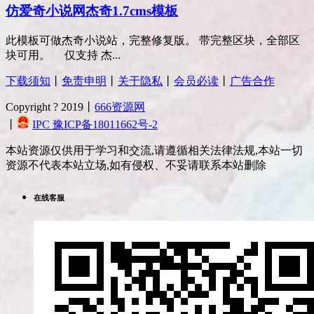
仿爱奇小说网杰奇1.7cms模板
此模板可做杰奇小说站，完整修复版。 带完整区块，全部区
块可用。 仅支持 杰...
下载须知
丨
免责申明
丨
关于隐私
丨
会员必读
丨
广告合作
Copyright ? 2019丨
666资源网
丨
IPC 豫ICP备18011662号-2
本站资源仅供用于学习和交流,请遵循相关法律法规,本站一切
资源不代表本站立场,如有侵权、不妥请联系本站删除
在线客服