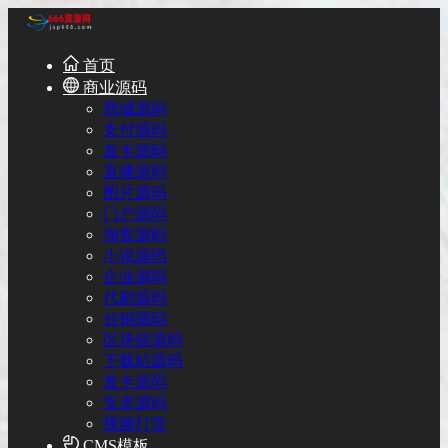
首页
商业源码
商城源码
支付源码
发卡源码
直播源码
图片源码
门户源码
淘客源码
小说源码
企业源码
代刷源码
分销源码
区块链源码
下载站源码
发卡源码
安卓源码
视频打赏
CMS模板