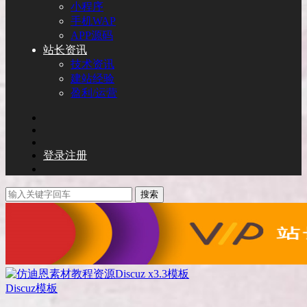
小程序
手机WAP
APP源码
站长资讯
技术资讯
建站经验
盈利/运营
登录
注册
搜索
Discuz模板