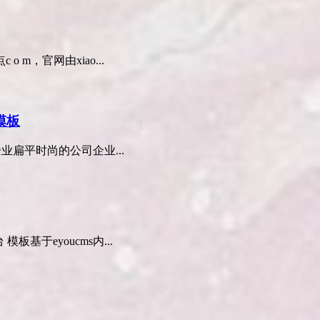
m，官网由xiao...
模板
企业扁平时尚的公司企业...
基于eyoucms内...