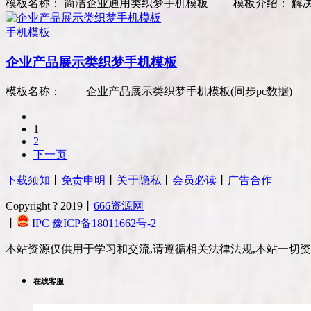
模板名称： 简洁企业通用类织梦手机模板 模板介绍： 解决织
手机模板
企业产品展示类织梦手机模板
模板名称： 企业产品展示类织梦手机模板(同步pc数据) 模
1
2
下一页
下载须知
丨
免责申明
丨
关于隐私
丨
会员必读
丨
广告合作
Copyright ? 2019丨
666资源网
丨
IPC 豫ICP备18011662号-2
本站资源仅供用于学习和交流,请遵循相关法律法规,本站一切
在线客服