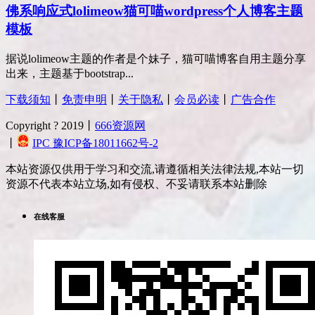
佛系响应式lolimeow猫可喵wordpress个人博客主题
模板
据说lolimeow主题的作者是个妹子，猫可喵博客自用主题分享
出来，主题基于bootstrap...
下载须知
丨
免责申明
丨
关于隐私
丨
会员必读
丨
广告合作
Copyright ? 2019丨
666资源网
丨
IPC 豫ICP备18011662号-2
本站资源仅供用于学习和交流,请遵循相关法律法规,本站一切
资源不代表本站立场,如有侵权、不妥请联系本站删除
在线客服