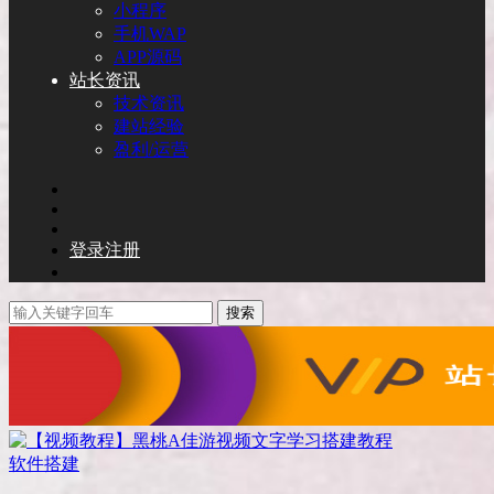
小程序
手机WAP
APP源码
站长资讯
技术资讯
建站经验
盈利/运营
登录
注册
搜索
软件搭建