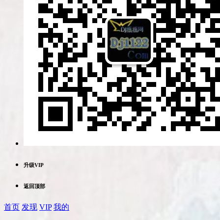
升级VIP
返回顶部
首页
发现
VIP
我的