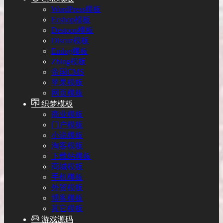
WordPress模板
Ecshop模板
Destoon模板
Discuz模板
Emlog模板
Zblog模板
帝国CMS
苹果模板
网页模板
织梦模板
商业模板
门户模板
小说模板
淘客模板
下载站模板
商城模板
手机模板
外贸模板
博客模板
其它模板
游戏源码