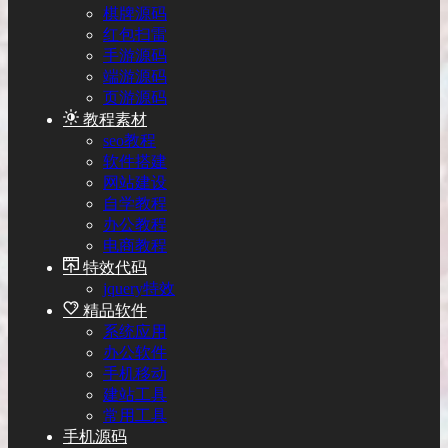
棋牌源码
红包扫雷
手游源码
端游源码
页游源码
教程素材
seo教程
软件搭建
网站建设
自学教程
办公教程
电商教程
特效代码
jquery特效
精品软件
系统应用
办公软件
手机移动
建站工具
常用工具
手机源码