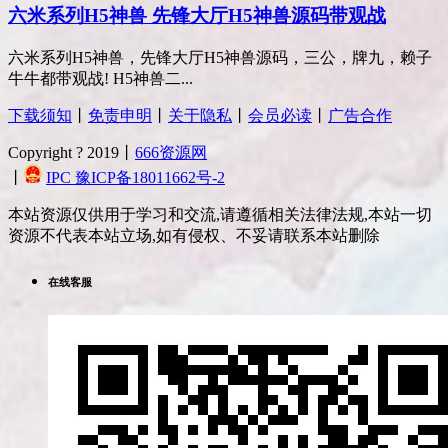
六米系列H5神兽 先锋大厅H5神兽源码带观战
六米系列H5神兽，先锋大厅H5神兽源码，三公，牌九，赖子
牛牛都带观战! H5神兽二...
下载须知
丨
免责申明
丨
关于隐私
丨
会员必读
丨
广告合作
Copyright ? 2019丨
666资源网
丨
IPC 豫ICP备18011662号-2
本站资源仅供用于学习和交流,请遵循相关法律法规,本站一切
资源不代表本站立场,如有侵权、不妥请联系本站删除
在线客服