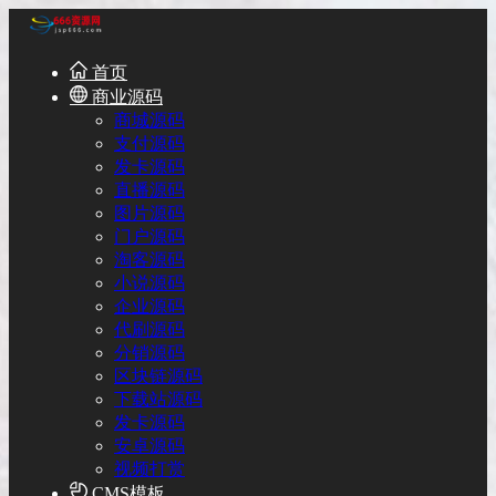
首页
商业源码
商城源码
支付源码
发卡源码
直播源码
图片源码
门户源码
淘客源码
小说源码
企业源码
代刷源码
分销源码
区块链源码
下载站源码
发卡源码
安卓源码
视频打赏
CMS模板