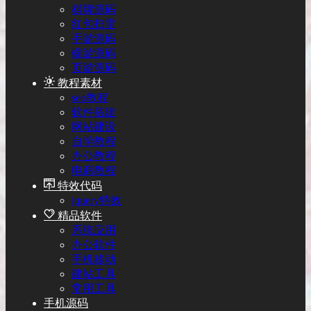
棋牌源码
红包扫雷
手游源码
端游源码
页游源码
教程素材
seo教程
软件搭建
网站建设
自学教程
办公教程
电商教程
特效代码
jquery特效
精品软件
系统应用
办公软件
手机移动
建站工具
常用工具
手机源码