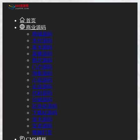
首页
商业源码
商城源码
支付源码
发卡源码
直播源码
图片源码
门户源码
淘客源码
小说源码
企业源码
代刷源码
分销源码
区块链源码
下载站源码
发卡源码
安卓源码
视频打赏
CMS模板