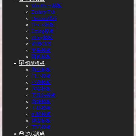
WordPress模板
Ecshop模板
Destoon模板
Discuz模板
Emlog模板
Zblog模板
帝国CMS
苹果模板
网页模板
织梦模板
商业模板
门户模板
小说模板
淘客模板
下载站模板
商城模板
手机模板
外贸模板
博客模板
其它模板
游戏源码