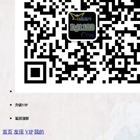
升级VIP
返回顶部
首页
发现
VIP
我的