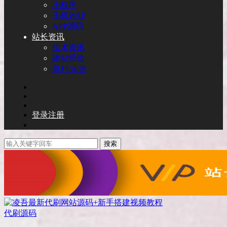
小程序
手机WAP
APP源码
站长资讯
技术资讯
建站经验
盈利/运营
登录
注册
搜索
代刷源码