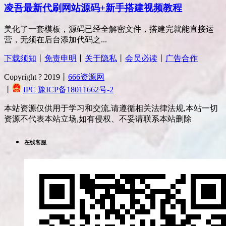
凌吾最新代刷网站源码+新手搭建视频教程
美化了一套模板，源码已经全解密文件，搭建完就能直接运
营，无须在后台添加代码之...
下载须知
丨
免责申明
丨
关于隐私
丨
会员必读
丨
广告合作
Copyright ? 2019丨
666资源网
丨
IPC 豫ICP备18011662号-2
本站资源仅供用于学习和交流,请遵循相关法律法规,本站一切
资源不代表本站立场,如有侵权、不妥请联系本站删除
在线客服