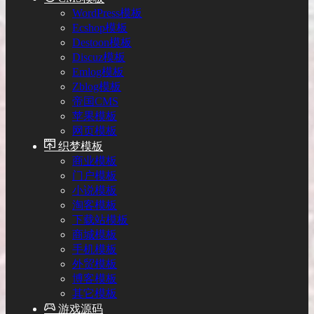
WordPress模板
Ecshop模板
Destoon模板
Discuz模板
Emlog模板
Zblog模板
帝国CMS
苹果模板
网页模板
织梦模板
商业模板
门户模板
小说模板
淘客模板
下载站模板
商城模板
手机模板
外贸模板
博客模板
其它模板
游戏源码