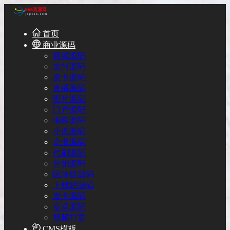
首页
商业源码
商城源码
支付源码
发卡源码
直播源码
图片源码
门户源码
淘客源码
小说源码
企业源码
代刷源码
分销源码
区块链源码
下载站源码
发卡源码
安卓源码
视频打赏
CMS模板