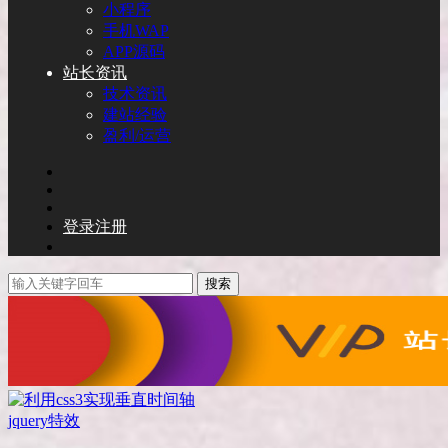
小程序
手机WAP
APP源码
站长资讯
技术资讯
建站经验
盈利/运营
登录
注册
搜索
jquery特效