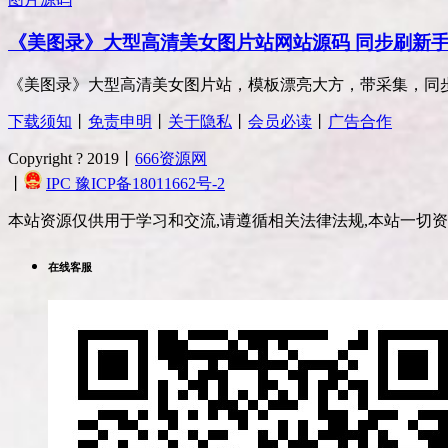
《美图录》大型高清美女图片站网站源码 同步刷新
《美图录》大型高清美女图片站，模板漂亮大方，带采集，同步生
下载须知
丨
免责申明
丨
关于隐私
丨
会员必读
丨
广告合作
Copyright ? 2019丨
666资源网
丨
IPC 豫ICP备18011662号-2
本站资源仅供用于学习和交流,请遵循相关法律法规,本站一切
在线客服