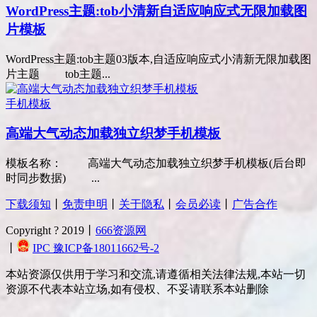
WordPress主题:tob小清新自适应响应式无限加载图
片模板
WordPress主题:tob主题03版本,自适应响应式小清新无限加载图
片主题 tob主题...
手机模板
高端大气动态加载独立织梦手机模板
模板名称： 高端大气动态加载独立织梦手机模板(后台即
时同步数据) ...
下载须知
丨
免责申明
丨
关于隐私
丨
会员必读
丨
广告合作
Copyright ? 2019丨
666资源网
丨
IPC 豫ICP备18011662号-2
本站资源仅供用于学习和交流,请遵循相关法律法规,本站一切
资源不代表本站立场,如有侵权、不妥请联系本站删除