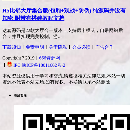
H5比邻大厅集合版(包厢+观战+防伪) 纯源码并没有
加密 附带有搭建教程文档
这套源码是22款大厅合一版本，支持房卡模式，自带网站后
台，并且实现完美控制。游...
下载须知
丨
免责申明
丨
关于隐私
丨
会员必读
丨
广告合作
Copyright ? 2019丨
666资源网
丨
IPC 豫ICP备18011662号-2
本站资源仅供用于学习和交流,请遵循相关法律法规,本站一切
资源不代表本站立场,如有侵权、不妥请联系本站删除
在线客服