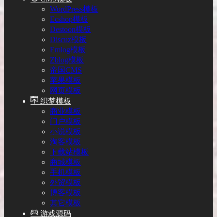
WordPress模板
Ecshop模板
Destoon模板
Discuz模板
Emlog模板
Zblog模板
帝国CMS
苹果模板
网页模板
织梦模板
商业模板
门户模板
小说模板
淘客模板
下载站模板
商城模板
手机模板
外贸模板
博客模板
其它模板
游戏源码