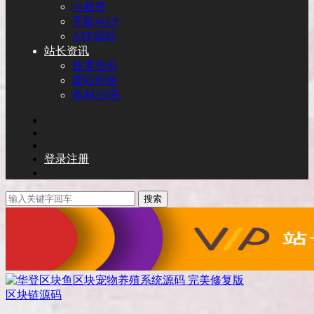
小程序
手机WAP
APP源码
站长资讯
技术资讯
建站经验
盈利/运营
登录
注册
搜索
区块链源码