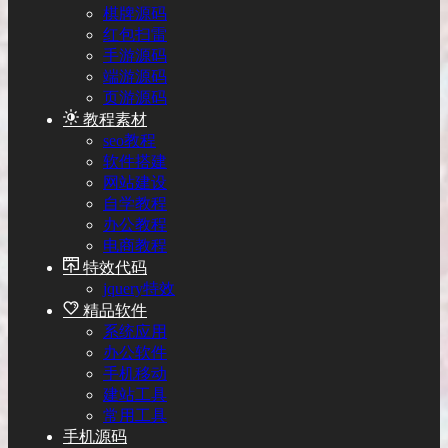
棋牌源码
红包扫雷
手游源码
端游源码
页游源码
教程素材
seo教程
软件搭建
网站建设
自学教程
办公教程
电商教程
特效代码
jquery特效
精品软件
系统应用
办公软件
手机移动
建站工具
常用工具
手机源码