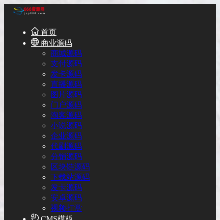
首页
商业源码
商城源码
支付源码
发卡源码
直播源码
图片源码
门户源码
淘客源码
小说源码
企业源码
代刷源码
分销源码
区块链源码
下载站源码
发卡源码
安卓源码
视频打赏
CMS模板