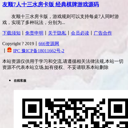
友顺7人十三水房卡版 经典棋牌游戏源码
友顺十三水房卡版，游戏规则可以支持每桌7人同时游
戏，实现了多种玩法，分别为...
下载须知
丨
免责申明
丨
关于隐私
丨
会员必读
丨
广告合作
Copyright ? 2019丨
666资源网
丨
IPC 豫ICP备18011662号-2
本站资源仅供用于学习和交流,请遵循相关法律法规,本站一切
资源不代表本站立场,如有侵权、不妥请联系本站删除
在线客服