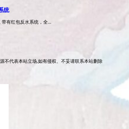
系统
带有红包反水系统，全...
资源不代表本站立场,如有侵权、不妥请联系本站删除