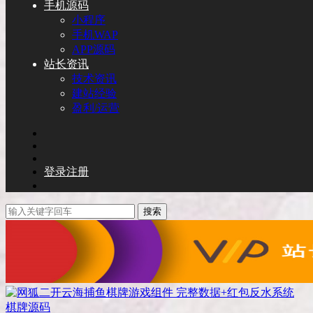
手机源码
小程序
手机WAP
APP源码
站长资讯
技术资讯
建站经验
盈利/运营
登录
注册
搜索
棋牌源码