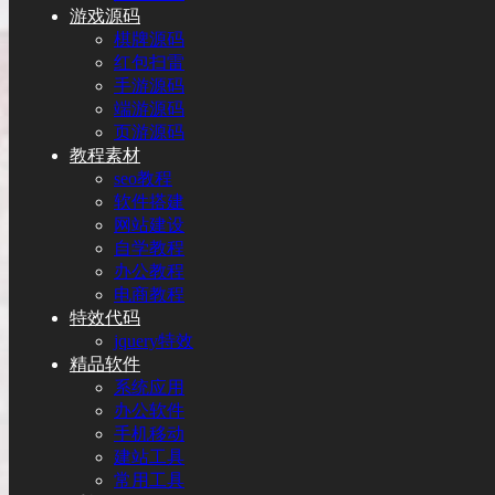
游戏源码
棋牌源码
红包扫雷
手游源码
端游源码
页游源码
教程素材
seo教程
软件搭建
网站建设
自学教程
办公教程
电商教程
特效代码
jquery特效
精品软件
系统应用
办公软件
手机移动
建站工具
常用工具