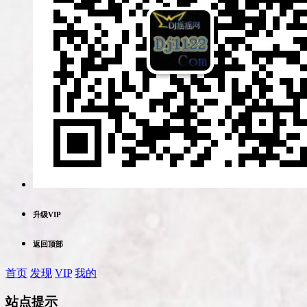
升级VIP
返回顶部
首页
发现
VIP
我的
站点提示