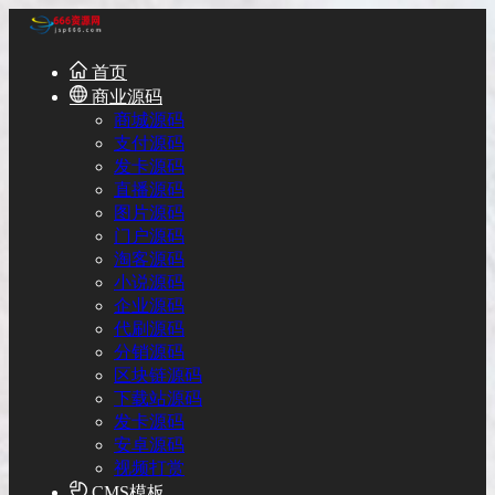
首页
商业源码
商城源码
支付源码
发卡源码
直播源码
图片源码
门户源码
淘客源码
小说源码
企业源码
代刷源码
分销源码
区块链源码
下载站源码
发卡源码
安卓源码
视频打赏
CMS模板