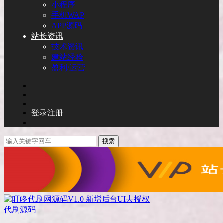
小程序
手机WAP
APP源码
站长资讯
技术资讯
建站经验
盈利/运营
登录
注册
搜索
代刷源码