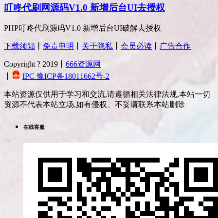
叮咚代刷网源码V1.0 新增后台UI去授权
PHP叮咚代刷源码V1.0 新增后台UI破解去授权
下载须知
丨
免责申明
丨
关于隐私
丨
会员必读
丨
广告合作
Copyright ? 2019丨
666资源网
丨
IPC 豫ICP备18011662号-2
本站资源仅供用于学习和交流,请遵循相关法律法规,本站一切
资源不代表本站立场,如有侵权、不妥请联系本站删除
在线客服