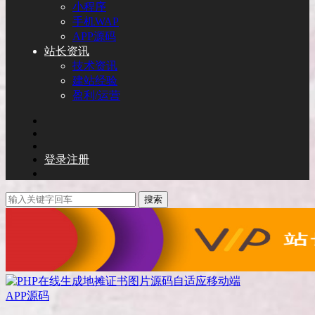
小程序
手机WAP
APP源码
站长资讯
技术资讯
建站经验
盈利/运营
登录
注册
搜索
APP源码