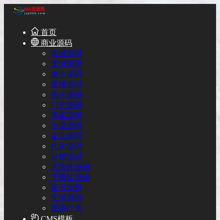
首页
商业源码
商城源码
支付源码
发卡源码
直播源码
图片源码
门户源码
淘客源码
小说源码
企业源码
代刷源码
分销源码
区块链源码
下载站源码
发卡源码
安卓源码
视频打赏
CMS模板