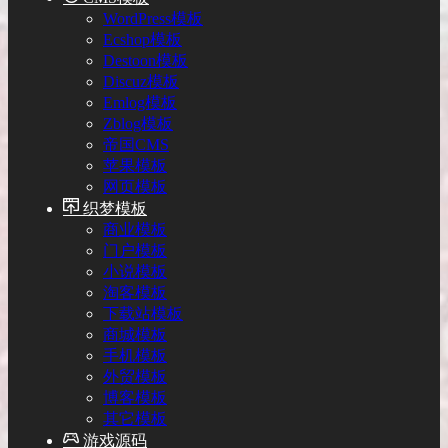
WordPress模板
Ecshop模板
Destoon模板
Discuz模板
Emlog模板
Zblog模板
帝国CMS
苹果模板
网页模板
织梦模板
商业模板
门户模板
小说模板
淘客模板
下载站模板
商城模板
手机模板
外贸模板
博客模板
其它模板
游戏源码