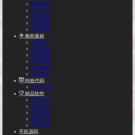
棋牌源码
红包扫雷
手游源码
端游源码
页游源码
教程素材
seo教程
软件搭建
网站建设
自学教程
办公教程
电商教程
特效代码
jquery特效
精品软件
系统应用
办公软件
手机移动
建站工具
常用工具
手机源码