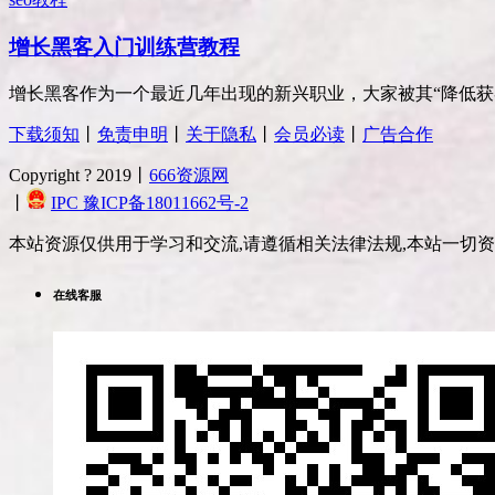
增长黑客入门训练营教程
增长黑客作为一个最近几年出现的新兴职业，大家被其“降低获客
下载须知
丨
免责申明
丨
关于隐私
丨
会员必读
丨
广告合作
Copyright ? 2019丨
666资源网
丨
IPC 豫ICP备18011662号-2
本站资源仅供用于学习和交流,请遵循相关法律法规,本站一切
在线客服