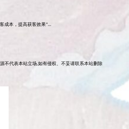
成本，提高获客效果”...
资源不代表本站立场,如有侵权、不妥请联系本站删除